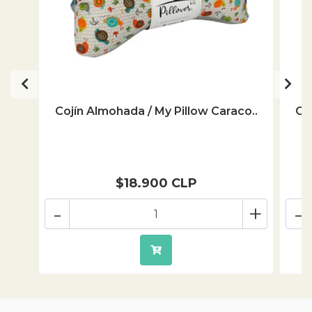
Cojín Almohada / My Pillow Caraco..
Co
$18.900 CLP
-
+
-