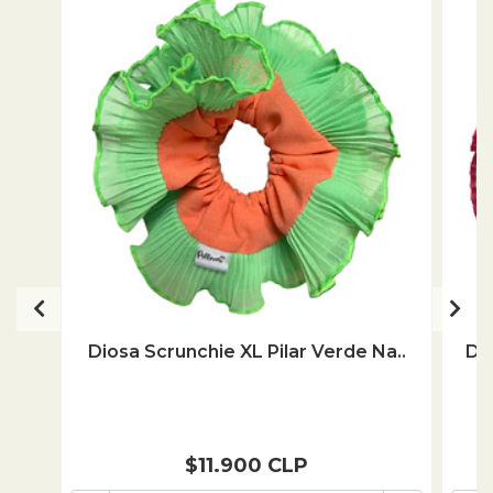
Diosa Scrunchie XL Pilar Verde Na..
Di
$11.900 CLP