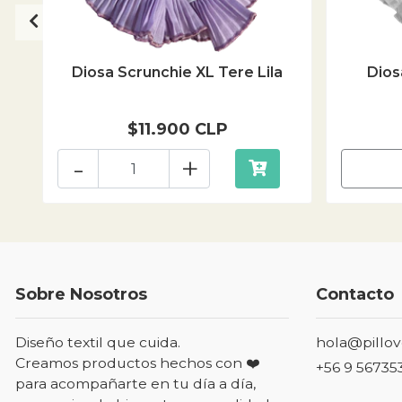
Diosa Scrunchie XL Tere Lila
Dios
$11.900 CLP
-
+
Sobre Nosotros
Contacto
Diseño textil que cuida.
hola@pillov
Creamos productos hechos con ❤️
+56 9 56735
para acompañarte en tu día a día,