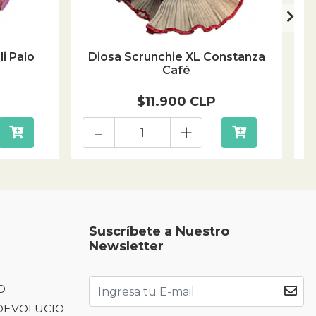
i Palo
Diosa Scrunchie XL Constanza
D
Café
$11.900 CLP
-
+
Suscríbete a Nuestro
Newsletter
D
 DEVOLUCIO