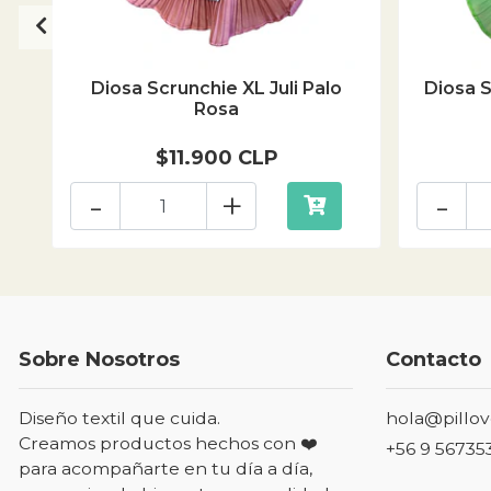
Diosa Scrunchie XL Juli Palo
Diosa S
Rosa
$11.900 CLP
-
+
-
Sobre Nosotros
Contacto
Diseño textil que cuida.
hola@pillov
Creamos productos hechos con ❤️
+56 9 56735
para acompañarte en tu día a día,