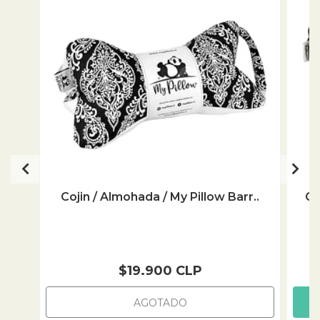
Cojin / Almohada / My Pillow Barr..
Co
$19.900 CLP
AGOTADO