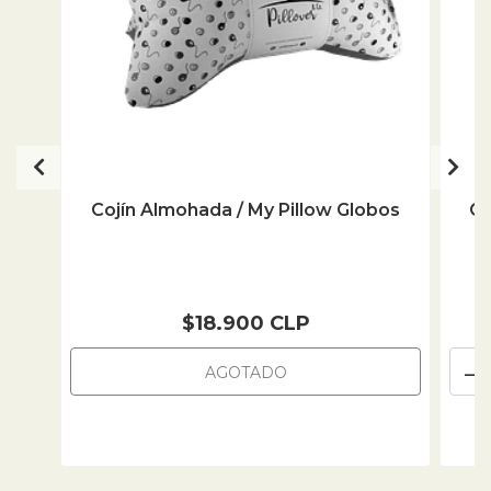
Cojín Almohada / My Pillow Globos
Co
$18.900 CLP
-
AGOTADO