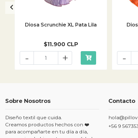
Diosa Scrunchie XL Pata Lila
Dios
$11.900 CLP
-
+
-
Sobre Nosotros
Contacto
Diseño textil que cuida.
hola@pillov
Creamos productos hechos con ❤️
+56 9 56735
para acompañarte en tu día a día,