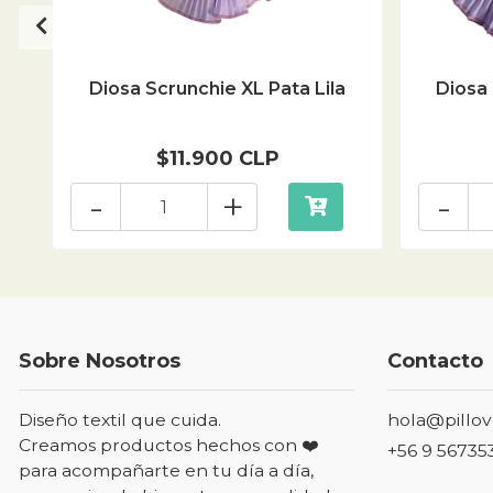
Diosa Scrunchie XL Pata Lila
Diosa 
$11.900 CLP
-
+
-
Sobre Nosotros
Contacto
Diseño textil que cuida.
hola@pillov
Creamos productos hechos con ❤️
+56 9 56735
para acompañarte en tu día a día,